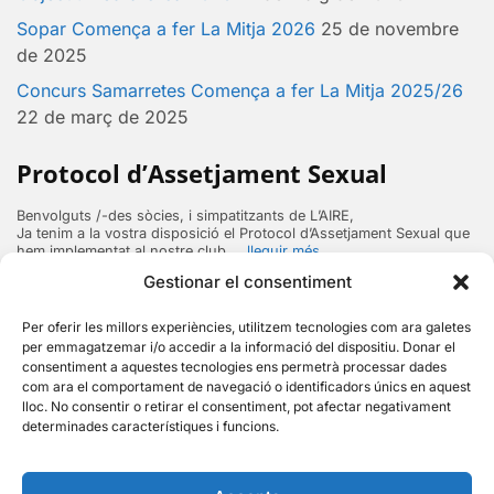
Sopar Comença a fer La Mitja 2026
25 de novembre
de 2025
Concurs Samarretes Comença a fer La Mitja 2025/26
22 de març de 2025
Protocol d’Assetjament Sexual
Benvolguts /-des sòcies, i simpatitzants de L’AIRE,
Ja tenim a la vostra disposició el Protocol d’Assetjament Sexual que
hem implementat al nostre club …
lleguir més
Gestionar el consentiment
Membres en línia
Per oferir les millors experiències, utilitzem tecnologies com ara galetes
per emmagatzemar i/o accedir a la informació del dispositiu. Donar el
No hi ha membres en línia
consentiment a aquestes tecnologies ens permetrà processar dades
com ara el comportament de navegació o identificadors únics en aquest
lloc. No consentir o retirar el consentiment, pot afectar negativament
determinades característiques i funcions.