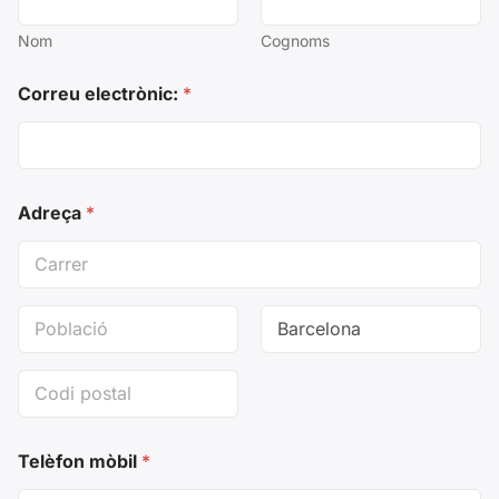
Nom
Cognoms
Correu electrònic:
*
Adreça
*
Address Line
1
Ciutat
State /
Province /
Region
Postal Code
Telèfon mòbil
*