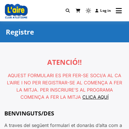
Skip
to
Log in
Light
Club Atletisme L'Aire
content
mode
(click
Registre
to
switch
to
dark)
ATENCIÓ!!
AQUEST FORMULARI ES PER FER-SE SOCI/A AL CA
L’AIRE I NO PER REGISTRAR-SE AL COMENÇA A FER
LA MITJA. PER INSCRIURE’S AL PROGRAMA
COMENÇA A FER LA MITJA
CLICA AQUÍ
BENVINGUTS/DES
A traves del següent formulari et donaràs d’alta com a