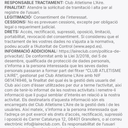
RESPONSABLE TRACTAMENT:
Club Atletisme L’Aire.
FINALITAT:
Atendre la sol·licitud de tramitació i alta per al
registre de l’usuari.
LEGITIMACIÓ:
Consentiment de l’interessat.
CESSIONS:
No es preveuen cessions, excepte per obligació
legal o requeriment judicial.
DRETS:
Accés, rectificació, supressió, oposició, limitació,
portabilitat, revocació del consentiment. Si considereu que el
tractament de les vostres dades no s’ajusta a la normativa,
podeu acudir a l’Autoritat de Control (www.aepd.es).
INFORMACIÓ ADDICIONAL:
https://laireclub.com/politica-de-
privacitat/. De conformitat amb la Llei 3/2018, del 5 de
desembre, qualificada de protecció de dades personals,
s’informa a la persona interessada que les seves dades
personals passaran a formar part del fitxer “CLUB ATLETISME
L’AIRE”, gestionat pel Club Atletisme L’Aire amb NIF
G61474946, la finalitat del qual és la gestió dels usuaris del
Club així com d’ésser utilitzades per dur a terme l’activitat, així
com de tenir-lo informat de les nostres activitats i remetre-li
informació que li pugui semblar d’interès en relació a la nostra
activitat. Els destinataris d’aquesta informació són els
encarregats del Club Atletisme L’Aire de la gestió dels i de les
usuàries. Així mateix, s’informa a la persona interessada que
l’adreça on pot exercir els drets d’accés, rectificació, supressió
i oposició és Carrer Catalunya 12, 08401 Granollers, o al correu
electrònic info@laireclub.com. És responsabilitat de l’usuari