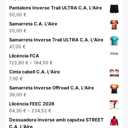
Pantalons Inverse Trail ULTRA C.A. L'Aire
50,00
€
Samarreta C.A. L'Aire
20,00
€
Samarreta Inverse Trail ULTRA C.A. L'Aire
47,00
€
Llicència FCA
Interval
123,80
€
–
184,50
€
de
Cinta cabell C.A. L'Aire
preus:
7,00
€
123,80 €
Samarreta Inverse Offroad C.A. L'Aire
a
39,00
€
184,50 €
Llicència FEEC 2026
Interval
64,30
€
–
234,52
€
de
Dessuadora Inverse amb caputxa STREET
preus:
C.A. L'Aire